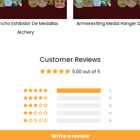
cho Exhibidor De Medallas
Armwrestling Medal Hanger D
Archery
Customer Reviews
5.00 out of 5
2
0
0
0
0
Write a review