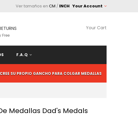
Ver tamaños en
CM
/
INCH
Your Account
Your Cart
RETURNS
 Free
OS
F.A.Q
CREE SU PROPIO GANCHO PARA COLGAR MEDALLAS
 De Medallas Dad's Medals