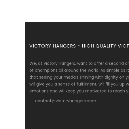
VICTORY HANGERS - HIGH QUALITY VICT
We, at Victory Hangers, want to offer a second c
of champions all around the world. As simple as
that seeing your medals shining with dignity on y
will give you a sense of fulfilment, will fill you up
emotions and will keep you motivated to reach yo
contact@victoryhangers.com