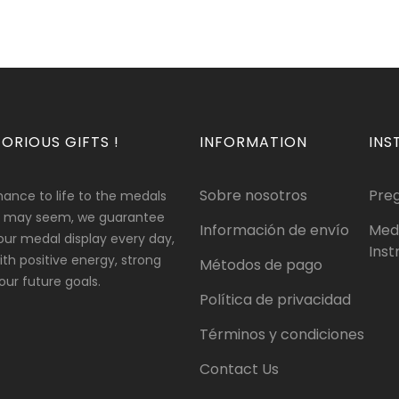
ORIOUS GIFTS !
INFORMATION
INS
Sobre nosotros
Pre
hance to life to the medals
 it may seem, we guarantee
Información de envío
Med
our medal display every day,
Inst
 with positive energy, strong
Métodos de pago
ur future goals.
Política de privacidad
Términos y condiciones
Contact Us