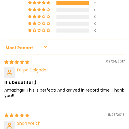
2
0
0
0
0
Sort by
09/24/2017
Felipe Delgado
It's beautiful :)
Amazing!!! This is perfect! And arrived in record time. Thank
you!!
11/25/2016
Shari Welch