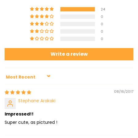
24
0
0
0
0
Write a review
Sort by
08/16/2017
Stephane Arakaki
Impressed!!
Super cute, as pictured !