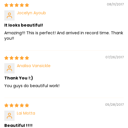
08/11/2017
Jocelyn Ayoub
It looks beautiful!
Amazing!!! This is perfect! And arrived in record time. Thank
you!!
07/26/2017
Analisa Vansickle
Thank You !:)
You guys do beautiful work!
05/28/2017
Lai Motta
Beautiful !!!!