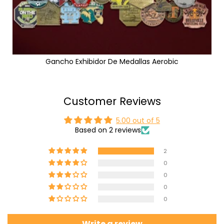
Gancho Exhibidor De Medallas Aerobic
Customer Reviews
5.00 out of 5
Based on 2 reviews
2
0
0
0
0
Write a review