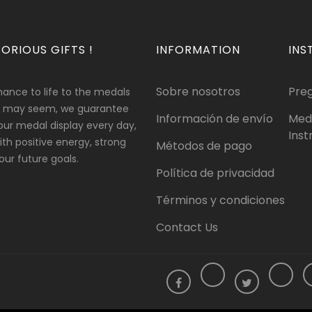
ORIOUS GIFTS !
INFORMATION
INS
Sobre nosotros
Pre
hance to life to the medals
 it may seem, we guarantee
Información de envío
Med
our medal display every day,
Inst
 with positive energy, strong
Métodos de pago
ur future goals.
Política de privacidad
Términos y condiciones
Contact Us